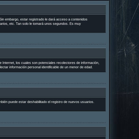
Sin embargo, estar registrado le dará acceso a contenidos
uarios, etc. Tan solo le tomará unos segundos. Es muy
Internet, los cuales son potenciales recolectores de información,
lectar información personal identificable de un menor de edad.
mbién puede estar deshabilitado el registro de nuevos usuarios.