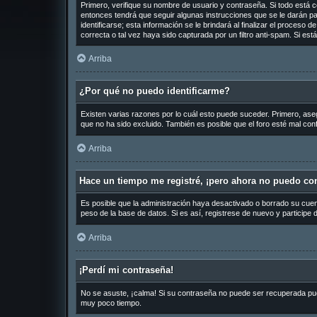
Primero, verifique su nombre de usuario y contraseña. Si todo está c
entonces tendrá que seguir algunas instrucciones que se le darán pa
identificarse; esta información se le brindará al finalizar el proceso 
correcta o tal vez haya sido capturada por un filtro anti-spam. Si es
Arriba
¿Por qué no puedo identificarme?
Existen varias razones por lo cuál esto puede suceder. Primero, as
que no ha sido excluido. También es posible que el foro esté mal conf
Arriba
Hace un tiempo me registré, ¡pero ahora no puedo co
Es posible que la administración haya desactivado o borrado su cue
peso de la base de datos. Si es así, registrese de nuevo y participe 
Arriba
¡Perdí mi contraseña!
No se asuste, ¡calma! Si su contraseña no puede ser recuperada puede
muy poco tiempo.