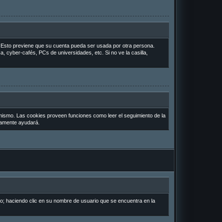
o. Esto previene que su cuenta pueda ser usada por otra persona.
, cyber-cafés, PCs de universidades, etc. Si no ve la casilla,
 mismo. Las cookies proveen funciones como leer el seguimiento de la
uramente ayudará.
io; haciendo clic en su nombre de usuario que se encuentra en la