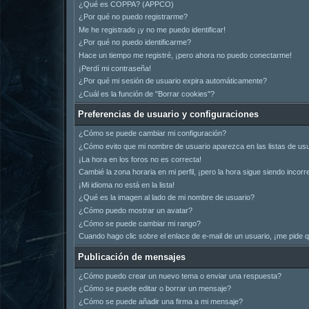
¿Qué es COPPA? (APPCO)
¿Por qué no puedo registrarme?
Me he registrado ¡y no me puedo identificar!
¿Por qué no puedo identificarme?
Hace un tiempo me registré, ¡pero ahora no puedo conectarme!
¡Perdí mi contraseña!
¿Por qué mi sesión de usuario expira automáticamente?
¿Cuál es la función de "Borrar cookies"?
Preferencias de usuario y configuraciones
¿Cómo se puede cambiar mi configuración?
¿Cómo evito que mi nombre de usuario aparezca en las listas de us
¡La hora en los foros no es correcta!
Cambié la zona horaria en mi perfil, ¡pero la hora sigue siendo incorr
¡Mi idioma no está en la lista!
¿Qué es la imagen al lado de mi nombre de usuario?
¿Cómo puedo mostrar un avatar?
¿Cómo se puede cambiar mi rango?
Cuando hago clic sobre el enlace de e-mail de un usuario, ¡me pide q
Publicación de mensajes
¿Cómo puedo crear un nuevo tema o enviar una respuesta?
¿Cómo se puede editar o borrar un mensaje?
¿Cómo se puede añadir una firma a mi mensaje?