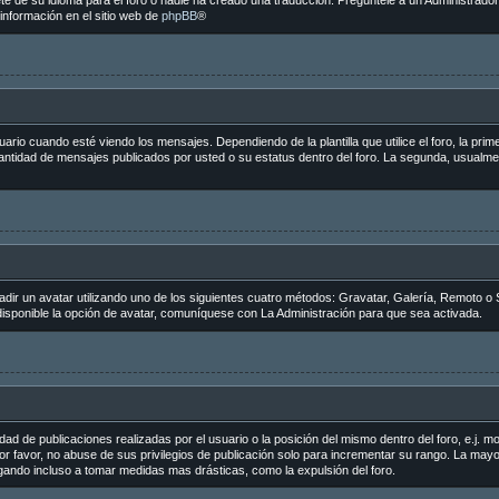
e de su idioma para el foro o nadie ha creado una traducción. Pregúntele a un Administrador 
información en el sitio web de
phpBB
®
 cuando esté viendo los mensajes. Dependiendo de la plantilla que utilice el foro, la primer
 cantidad de mensajes publicados por usted o su estatus dentro del foro. La segunda, usua
adir un avatar utilizando uno de los siguientes cuatro métodos: Gravatar, Galería, Remoto o 
sponible la opción de avatar, comuníquese con La Administración para que sea activada.
ad de publicaciones realizadas por el usuario o la posición del mismo dentro del foro, e.j.
r favor, no abuse de sus privilegios de publicación solo para incrementar su rango. La mayo
egando incluso a tomar medidas mas drásticas, como la expulsión del foro.