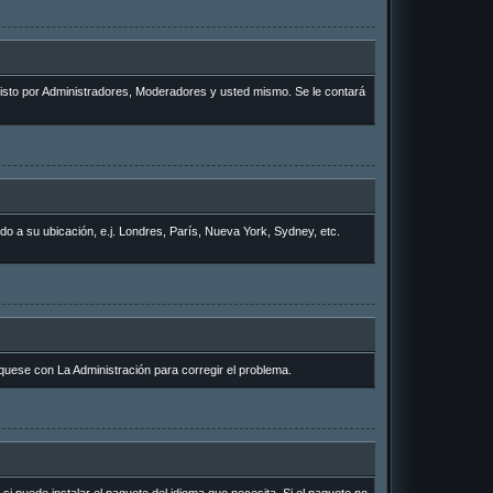
 visto por Administradores, Moderadores y usted mismo. Se le contará
rdo a su ubicación, e.j. Londres, París, Nueva York, Sydney, etc.
quese con La Administración para corregir el problema.