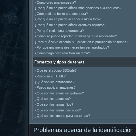
¿Cómo creo una encuesta?
¿Por qué no se puede añadir más opciones a la encuesta?
¿Cómo edito o borro una encuesta?
¿Por qué no se puede acceder a algún foro?
¿Por qué no se puede añadir archivos adjuntos?
¿Por qué recibí una advertencia?
¿Cómo se puede reportar un mensaje a un moderador?
¿Para qué sirve el botón "Guardar" en la publicación de temas?
¿Por qué mis mensajes necesitan ser aprobados?
¿Cómo hago para reactivar un tema?
Formatos y tipos de temas
¿Qué es el código BBCode?
¿Puedo usar HTML?
¿Qué son los emoticonos?
¿Puedo publicar imagenes?
¿Qué son los anuncios globales?
¿Qué son los anuncios?
¿Qué son los temas fijos?
¿Qué son los temas cerrados?
¿Qué son los iconos para los temas?
Problemas acerca de la identificación y