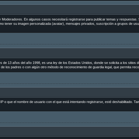
s y Moderadores. En algunos casos necesitará registrarse para publicar temas y respuestas. 
como tener su imagen personalizada (avatar), mensajes privados, suscripción a grupos de us
 13 años del año 1998, es una ley de los Estados Unidos, donde se solicita a los sitios de 
to de los padres o con algún otro método de reconocimiento de guardia legal, que permita reco
 IP o que el nombre de usuario con el que está intentando registrarse, esté deshabilitado. Ta