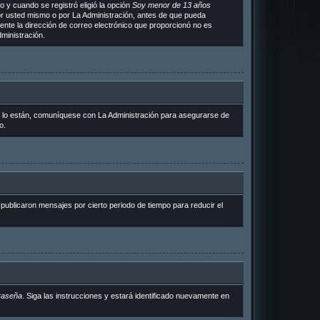
 y cuando se registró eligió la opción
Soy menor de 13 años
or usted mismo o por La Administración, antes de que pueda
ramente la dirección de correo electrónico que proporcionó no es
ministración.
i lo están, comuníquese con La Administración para asegurarse de
o.
ublicaron mensajes por cierto periodo de tiempo para reducir el
raseña
. Siga las instrucciones y estará identificado nuevamente en