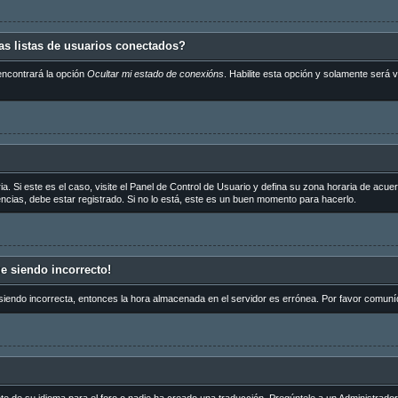
s listas de usuarios conectados?
encontrará la opción
Ocultar mi estado de conexións
. Habilite esta opción y solamente será
a. Si este es el caso, visite el Panel de Control de Usuario y defina su zona horaria de acue
cias, debe estar registrado. Si no lo está, este es un buen momento para hacerlo.
ue siendo incorrecto!
 siendo incorrecta, entonces la hora almacenada en el servidor es errónea. Por favor comuní