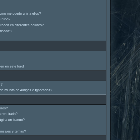
omo me puedo unir a ellos?
Grupo?
ecen en diferentes colores?
minado"?
en en este foro!
s?
e mi lista de Amigos e Ignorados?
oros?
 resultado?
gina en blanco?
ensajes y temas?