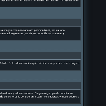
si puede instalar el paquete del idioma que necesita. Si el paquete no
a imagen está asociada a la posición (rank) del usuario,
lmente una imagen más grande, es conocida como avatar y
Subida. Es la administración quien decide si se pueden usar o no y en
 moderadores y administradores. En general, no puede cambiar su
ría de los foros lo consideran "spam", no lo toleran, y moderadores o