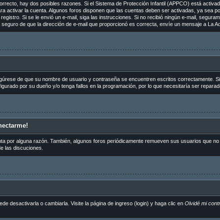
orrecto, hay dos posibles razones. Si el Sistema de Protección Infantil (APPCO) está activado
ra activar la cuenta. Algunos foros disponen que las cuentas deben ser activadas, ya sea p
de registro. Si se le envió un e-mail, siga las instrucciones. Si no recibió ningún e-mail, segu
tá seguro de que la dirección de e-mail que proporcionó es correcta, envíe un mensaje a La Ad
egúrese de que su nombre de usuario y contraseña se encuentren escritos correctamente. S
igurado por su dueño y/o tenga fallos en la programación, por lo que necesitaría ser reparad
nectarme!
nta por alguna razón. También, algunos foros periódicamente remueven sus usuarios que no p
de las discuciones.
 desactivarla o cambiarla. Visite la página de ingreso (login) y haga clic en
Olvidé mi cont