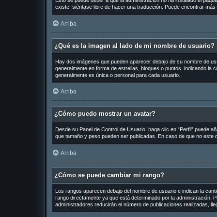
Esto se puede deber a que la administración no ha instalado el paquet
existe, siéntase libre de hacer una traducción. Puede encontrar más 
Arriba
¿Qué es la imagen al lado de mi nombre de usuario?
Hay dos imágenes que pueden aparecer debajo de su nombre de usuario
generalmente en forma de estrellas, bloques o puntos, indicando la
generalmente es única o personal para cada usuario.
Arriba
¿Cómo puedo mostrar un avatar?
Desde su Panel de Control de Usuario, haga clic en “Perfil” puede añ
que tamaño y peso pueden ser publicadas. En caso de que no este di
Arriba
¿Cómo se puede cambiar mi rango?
Los rangos aparecen debajo del nombre de usuario e indican la cantid
rango directamente ya que está determinado por la administración. Po
administradores reducirán el número de publicaciones realizadas, ll