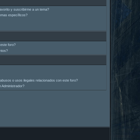
avorito y suscribirme a un tema?
emas específicos?
este foro?
ntos?
abusos o usos ilegales relacionados con este foro?
 Administrador?