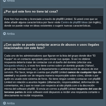
Arriba
¿Por qué este foro no tiene tal cosa?
Este foro fue escrito y licenciado a través de phpBB Limited. Si usted cree que se
debe añadir alguna característica por favor visite
Centro de phpBB Ideas
(en Inglés),
donde se puede votar en ideas existentes o sugerir nuevas características.
Arriba
¿Con quién se puede contactar acerca de abusos o usos ilegales
relacionados con este foro?
Cada uno de los administradores que figuran en la lista del grupo donde dice "El
Equipo" es un contacto apropiado para enviar sus quejas. Si así no obtiene
respuesta debería tratar de contactar con el dueño del dominio (efectúe una
búsqueda whois
) o, si este foro tiene correo sobre un dominio gratuito (Yahoo!,
gmail.com, hotmail.com, etc.), al departamento o administración de abusos de ese
servicio. Por favor, tenga en cuenta que phpBB Limited
carece de cualquier tipo de
control
y no puede ser de ninguna manera responsable sobre cómo, dónde o por
quién es usado este sistema de foros. No tiene ningún sentido contactar con phpBB
Limited en relación a asuntos legales (difamación, responsabilidad, deformación de
comentarios, etc.) que no sean con respecto al sitio phpbb.com o la discreción
misma del software phpBB. Si envia un correo a phpBB Limited
respecto del uso de
terceras partes
de este software esté dispuesto a recibir una respuesta cortante o
directamente no recibir respuesta.
Arriba