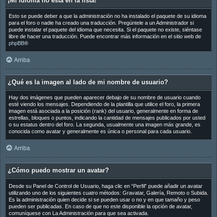
¡Mi idioma no está en la lista!
Esto se puede deber a que la administración no ha instalado el paquete de su idioma
para el foro o nadie ha creado una traducción. Pregúntele a un Administrador si
puede instalar el paquete del idioma que necesita. Si el paquete no existe, siéntase
libre de hacer una traducción. Puede encontrar más información en el sitio web de
phpBB
®
Arriba
¿Qué es la imagen al lado de mi nombre de usuario?
Hay dos imágenes que pueden aparecer debajo de su nombre de usuario cuando
esté viendo los mensajes. Dependiendo de la plantilla que utilice el foro, la primera
imagen está asociada a la posición (rank) del usuario, generalmente en forma de
estrellas, bloques o puntos, indicando la cantidad de mensajes publicados por usted
o su estatus dentro del foro. La segunda, usualmente una imagen más grande, es
conocida como avatar y generalmente es única o personal para cada usuario.
Arriba
¿Cómo puedo mostrar un avatar?
Desde su Panel de Control de Usuario, haga clic en “Perfil” puede añadir un avatar
utilizando uno de los siguientes cuatro métodos: Gravatar, Galería, Remoto o Subida.
Es la administración quien decide si se pueden usar o no y en que tamaño y peso
pueden ser publicadas. En caso de que no este disponible la opción de avatar,
comuníquese con La Administración para que sea activada.