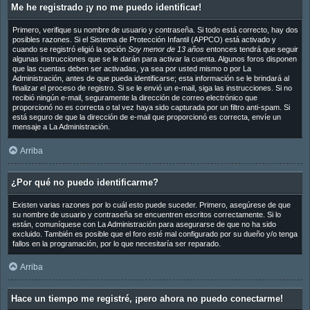
Me he registrado ¡y no me puedo identificar!
Primero, verifique su nombre de usuario y contraseña. Si todo está correcto, hay dos
posibles razones. Si el Sistema de Protección Infantil (APPCO) está activado y
cuando se registró eligió la opción
Soy menor de 13 años
entonces tendrá que seguir
algunas instrucciones que se le darán para activar la cuenta. Algunos foros disponen
que las cuentas deben ser activadas, ya sea por usted mismo o por La
Administración, antes de que pueda identificarse; esta información se le brindará al
finalizar el proceso de registro. Si se le envió un e-mail, siga las instrucciones. Si no
recibió ningún e-mail, seguramente la dirección de correo electrónico que
proporcionó no es correcta o tal vez haya sido capturada por un filtro anti-spam. Si
está seguro de que la dirección de e-mail que proporcionó es correcta, envíe un
mensaje a La Administración.
Arriba
¿Por qué no puedo identificarme?
Existen varias razones por lo cuál esto puede suceder. Primero, asegúrese de que
su nombre de usuario y contraseña se encuentren escritos correctamente. Si lo
están, comuníquese con La Administración para asegurarse de que no ha sido
excluido. También es posible que el foro esté mal configurado por su dueño y/o tenga
fallos en la programación, por lo que necesitaría ser reparado.
Arriba
Hace un tiempo me registré, ¡pero ahora no puedo conectarme!