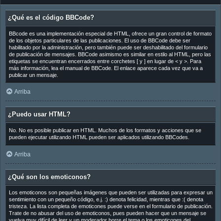
¿Qué es el código BBCode?
BBcode es una implementación especial de HTML, ofrece un gran control de formato
de los objetos particulares de las publicaciones. El uso de BBCode debe ser
habilitado por la administración, pero también puede ser deshabilitado del formulario
de publicación de mensajes. BBCode asimismo es similar en estilo al HTML, pero las
etiquetas se encuentran encerrados entre corchetes [ y ] en lugar de < y >. Para
más información, lea el manual de BBCode. El enlace aparece cada vez que va a
publicar un mensaje.
Arriba
¿Puedo usar HTML?
No. No es posible publicar en HTML. Muchos de los formatos y acciones que se
pueden ejecutar utilizando HTML pueden ser aplicados utilizando BBCodes.
Arriba
¿Qué son los emoticonos?
Los emoticonos son pequeñas imágenes que pueden ser utilizadas para expresar un
sentimiento con un pequeño código, e.j. :) denota felicidad, mientras que :( denota
tristeza. La lista completa de emoticones puede verse en el formulario de publicación.
Trate de no abusar del uso de emoticonos, pues pueden hacer que un mensaje se
vuelva muy difícil de leer y un moderador borre el tema o los emoticones del