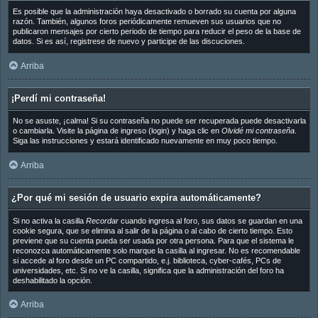
Es posible que la administración haya desactivado o borrado su cuenta por alguna
razón. También, algunos foros periódicamente remueven sus usuarios que no
publicaron mensajes por cierto periodo de tiempo para reducir el peso de la base de
datos. Si es así, registrese de nuevo y participe de las discuciones.
Arriba
¡Perdí mi contraseña!
No se asuste, ¡calma! Si su contraseña no puede ser recuperada puede desactivarla
o cambiarla. Visite la página de ingreso (login) y haga clic en
Olvidé mi contraseña
.
Siga las instrucciones y estará identificado nuevamente en muy poco tiempo.
Arriba
¿Por qué mi sesión de usuario expira automáticamente?
Si no activa la casilla
Recordar
cuando ingresa al foro, sus datos se guardan en una
cookie segura, que se elimina al salir de la página o al cabo de cierto tiempo. Esto
previene que su cuenta pueda ser usada por otra persona. Para que el sistema le
reconozca automáticamente solo marque la casilla al ingresar. No es recomendable
si accede al foro desde un PC compartido, e.j. biblioteca, cyber-cafés, PCs de
universidades, etc. Si no ve la casilla, significa que la administración del foro ha
deshabilitado la opción.
Arriba