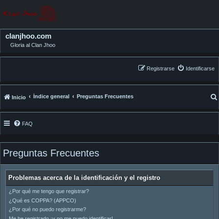
clanjhoo.com
Gloria al Clan Jhoo
Registrarse
Identificarse
Índice general
Preguntas Frecuentes
Inicio
FAQ
Preguntas Frecuentes
Problemas acerca de la identificación y el registro
¿Por qué me tengo que registrar?
¿Qué es COPPA? (APPCO)
¿Por qué no puedo registrarme?
Me he registrado ¡y no me puedo identificar!