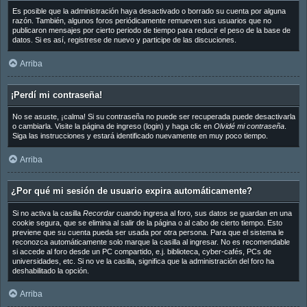
Es posible que la administración haya desactivado o borrado su cuenta por alguna
razón. También, algunos foros periódicamente remueven sus usuarios que no
publicaron mensajes por cierto periodo de tiempo para reducir el peso de la base de
datos. Si es así, registrese de nuevo y participe de las discuciones.
Arriba
¡Perdí mi contraseña!
No se asuste, ¡calma! Si su contraseña no puede ser recuperada puede desactivarla
o cambiarla. Visite la página de ingreso (login) y haga clic en
Olvidé mi contraseña
.
Siga las instrucciones y estará identificado nuevamente en muy poco tiempo.
Arriba
¿Por qué mi sesión de usuario expira automáticamente?
Si no activa la casilla
Recordar
cuando ingresa al foro, sus datos se guardan en una
cookie segura, que se elimina al salir de la página o al cabo de cierto tiempo. Esto
previene que su cuenta pueda ser usada por otra persona. Para que el sistema le
reconozca automáticamente solo marque la casilla al ingresar. No es recomendable
si accede al foro desde un PC compartido, e.j. biblioteca, cyber-cafés, PCs de
universidades, etc. Si no ve la casilla, significa que la administración del foro ha
deshabilitado la opción.
Arriba