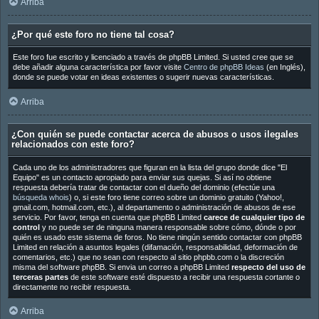
Arriba
¿Por qué este foro no tiene tal cosa?
Este foro fue escrito y licenciado a través de phpBB Limited. Si usted cree que se
debe añadir alguna característica por favor visite
Centro de phpBB Ideas
(en Inglés),
donde se puede votar en ideas existentes o sugerir nuevas características.
Arriba
¿Con quién se puede contactar acerca de abusos o usos ilegales
relacionados con este foro?
Cada uno de los administradores que figuran en la lista del grupo donde dice "El
Equipo" es un contacto apropiado para enviar sus quejas. Si así no obtiene
respuesta debería tratar de contactar con el dueño del dominio (efectúe una
búsqueda whois
) o, si este foro tiene correo sobre un dominio gratuito (Yahoo!,
gmail.com, hotmail.com, etc.), al departamento o administración de abusos de ese
servicio. Por favor, tenga en cuenta que phpBB Limited
carece de cualquier tipo de
control
y no puede ser de ninguna manera responsable sobre cómo, dónde o por
quién es usado este sistema de foros. No tiene ningún sentido contactar con phpBB
Limited en relación a asuntos legales (difamación, responsabilidad, deformación de
comentarios, etc.) que no sean con respecto al sitio phpbb.com o la discreción
misma del software phpBB. Si envia un correo a phpBB Limited
respecto del uso de
terceras partes
de este software esté dispuesto a recibir una respuesta cortante o
directamente no recibir respuesta.
Arriba