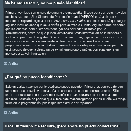
Me he registrado ¡y no me puedo identificar!
Primero, verifique su nombre de usuario y contraseña. Si todo está correcto, hay dos
posibles razones. Si el Sistema de Protección Infantil (APPCO) está activado y
cuando se registró eligió la opción
Soy menor de 13 años
entonces tendrá que seguir
algunas instrucciones que se le darán para activar la cuenta. Algunos foros disponen
que las cuentas deben ser activadas, ya sea por usted mismo o por La
Administración, antes de que pueda identificarse; esta información se le brindará al
finalizar el proceso de registro. Si se le envió un e-mail, siga las instrucciones. Si no
recibió ningún e-mail, seguramente la dirección de correo electrónico que
proporcionó no es correcta o tal vez haya sido capturada por un filtro anti-spam. Si
está seguro de que la dirección de e-mail que proporcionó es correcta, envíe un
mensaje a La Administración.
Arriba
¿Por qué no puedo identificarme?
Existen varias razones por lo cuál esto puede suceder. Primero, asegúrese de que
su nombre de usuario y contraseña se encuentren escritos correctamente. Si lo
están, comuníquese con La Administración para asegurarse de que no ha sido
excluido. También es posible que el foro esté mal configurado por su dueño y/o tenga
fallos en la programación, por lo que necesitaría ser reparado.
Arriba
Hace un tiempo me registré, ¡pero ahora no puedo conectarme!