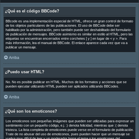
¿Qué es el código BBCode?
BBcode es una implementación especial de HTML, ofrece un gran control de formato
de los objetos particulares de las publicaciones. El uso de BBCode debe ser
habilitado por la administración, pero también puede ser deshabilitado del formulario
de publicación de mensajes. BBCode asimismo es similar en estilo al HTML, pero las
etiquetas se encuentran encerrados entre corchetes [ y ] en lugar de < y >. Para
más información, lea el manual de BBCode. El enlace aparece cada vez que va a
publicar un mensaje.
Arriba
¿Puedo usar HTML?
No. No es posible publicar en HTML. Muchos de los formatos y acciones que se
pueden ejecutar utilizando HTML pueden ser aplicados utilizando BBCodes.
Arriba
¿Qué son los emoticonos?
Los emoticonos son pequeñas imágenes que pueden ser utilizadas para expresar un
sentimiento con un pequeño código, e.j. :) denota felicidad, mientras que :( denota
tristeza. La lista completa de emoticones puede verse en el formulario de publicación.
Trate de no abusar del uso de emoticonos, pues pueden hacer que un mensaje se
vuelva muy difícil de leer y un moderador borre el tema o los emoticones del