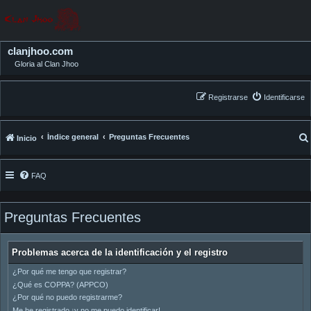
clanjhoo.com
Gloria al Clan Jhoo
Registrarse
Identificarse
Índice general
Preguntas Frecuentes
Inicio
FAQ
Preguntas Frecuentes
Problemas acerca de la identificación y el registro
¿Por qué me tengo que registrar?
¿Qué es COPPA? (APPCO)
¿Por qué no puedo registrarme?
Me he registrado ¡y no me puedo identificar!