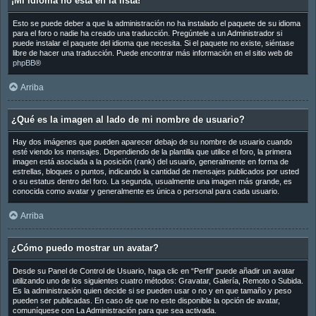
¡Mi idioma no está en la lista!
Esto se puede deber a que la administración no ha instalado el paquete de su idioma
para el foro o nadie ha creado una traducción. Pregúntele a un Administrador si
puede instalar el paquete del idioma que necesita. Si el paquete no existe, siéntase
libre de hacer una traducción. Puede encontrar más información en el sitio web de
phpBB
®
Arriba
¿Qué es la imagen al lado de mi nombre de usuario?
Hay dos imágenes que pueden aparecer debajo de su nombre de usuario cuando
esté viendo los mensajes. Dependiendo de la plantilla que utilice el foro, la primera
imagen está asociada a la posición (rank) del usuario, generalmente en forma de
estrellas, bloques o puntos, indicando la cantidad de mensajes publicados por usted
o su estatus dentro del foro. La segunda, usualmente una imagen más grande, es
conocida como avatar y generalmente es única o personal para cada usuario.
Arriba
¿Cómo puedo mostrar un avatar?
Desde su Panel de Control de Usuario, haga clic en “Perfil” puede añadir un avatar
utilizando uno de los siguientes cuatro métodos: Gravatar, Galería, Remoto o Subida.
Es la administración quien decide si se pueden usar o no y en que tamaño y peso
pueden ser publicadas. En caso de que no este disponible la opción de avatar,
comuníquese con La Administración para que sea activada.