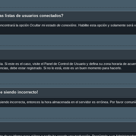
s listas de usuarios conectados?
encontrará la opción
Ocultar mi estado de conexións
. Habilite esta opción y solamente será
a. Si este es el caso, visite el Panel de Control de Usuario y defina su zona horaria de acue
cias, debe estar registrado. Si no lo está, este es un buen momento para hacerlo.
ue siendo incorrecto!
 siendo incorrecta, entonces la hora almacenada en el servidor es errónea. Por favor comuní