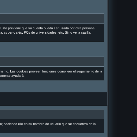
o. Esto previene que su cuenta pueda ser usada por otra persona.
, cyber-cafés, PCs de universidades, etc. Si no ve la casilla,
 mismo. Las cookies proveen funciones como leer el seguimiento de la
uramente ayudará.
io; haciendo clic en su nombre de usuario que se encuentra en la