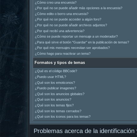
¿Cómo creo una encuesta?
¿Por qué no se puede añadir más opciones a la encuesta?
¿Cómo edito o borro una encuesta?
¿Por qué no se puede acceder a algún foro?
¿Por qué no se puede añadir archivos adjuntos?
¿Por qué recibí una advertencia?
¿Cómo se puede reportar un mensaje a un moderador?
¿Para qué sirve el botón "Guardar" en la publicación de temas?
¿Por qué mis mensajes necesitan ser aprobados?
¿Cómo hago para reactivar un tema?
Formatos y tipos de temas
¿Qué es el código BBCode?
¿Puedo usar HTML?
¿Qué son los emoticonos?
¿Puedo publicar imagenes?
¿Qué son los anuncios globales?
¿Qué son los anuncios?
¿Qué son los temas fijos?
¿Qué son los temas cerrados?
¿Qué son los iconos para los temas?
Problemas acerca de la identificación y