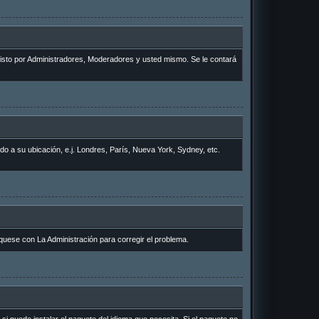
 visto por Administradores, Moderadores y usted mismo. Se le contará
rdo a su ubicación, e.j. Londres, París, Nueva York, Sydney, etc.
quese con La Administración para corregir el problema.