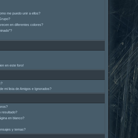
omo me puedo unir a ellos?
Grupo?
ecen en diferentes colores?
minado"?
en en este foro!
s?
e mi lista de Amigos e Ignorados?
oros?
 resultado?
gina en blanco?
ensajes y temas?