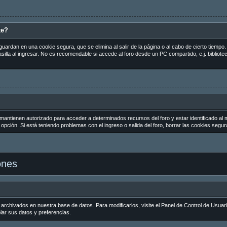
te?
guardan en una cookie segura, que se elimina al salir de la página o al cabo de cierto tiemp
la al ingresar. No es recomendable si accede al foro desde un PC compartido, e.j. biblioteca
 mantienen autorizado para acceder a determinados recursos del foro y estar identificado al
la opción. Si está teniendo problemas con el ingreso o salida del foro, borrar las cookies seg
ones
 archivados en nuestra base de datos. Para modificarlos, visite el Panel de Control de Usuar
biar sus datos y preferencias.