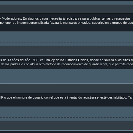
s y Moderadores. En algunos casos necesitará registrarse para publicar temas y respuestas. 
como tener su imagen personalizada (avatar), mensajes privados, suscripción a grupos de us
 13 años del año 1998, es una ley de los Estados Unidos, donde se solicita a los sitios de 
to de los padres o con algún otro método de reconocimiento de guardia legal, que permita reco
 IP o que el nombre de usuario con el que está intentando registrarse, esté deshabilitado. Ta