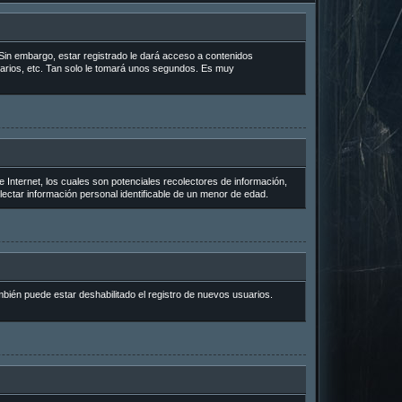
Sin embargo, estar registrado le dará acceso a contenidos
uarios, etc. Tan solo le tomará unos segundos. Es muy
Internet, los cuales son potenciales recolectores de información,
lectar información personal identificable de un menor de edad.
mbién puede estar deshabilitado el registro de nuevos usuarios.