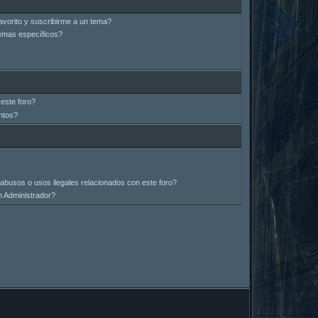
avorito y suscribirme a un tema?
emas específicos?
este foro?
ntos?
abusos o usos ilegales relacionados con este foro?
 Administrador?