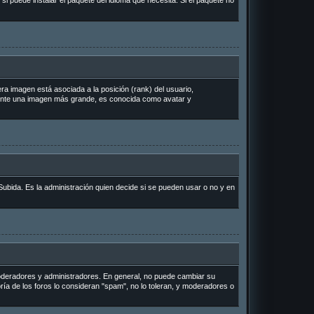
si puede instalar el paquete del idioma que necesita. Si el paquete no
a imagen está asociada a la posición (rank) del usuario,
lmente una imagen más grande, es conocida como avatar y
Subida. Es la administración quien decide si se pueden usar o no y en
 moderadores y administradores. En general, no puede cambiar su
ría de los foros lo consideran "spam", no lo toleran, y moderadores o