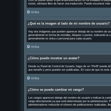
Esto se puede deber a que la administración no ha instalado el paquet
existe, siéntase libre de hacer una traducción. Puede encontrar más 
Arriba
¿Qué es la imagen al lado de mi nombre de usuario?
Hay dos imágenes que pueden aparecer debajo de su nombre de usuario
generalmente en forma de estrellas, bloques o puntos, indicando la
generalmente es única o personal para cada usuario.
Arriba
¿Cómo puedo mostrar un avatar?
Desde su Panel de Control de Usuario, haga clic en “Perfil” puede añ
que tamaño y peso pueden ser publicadas. En caso de que no este di
Arriba
¿Cómo se puede cambiar mi rango?
Los rangos aparecen debajo del nombre de usuario e indican la cantid
rango directamente ya que está determinado por la administración. Po
administradores reducirán el número de publicaciones realizadas, ll