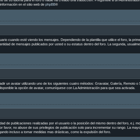
e de su idioma para el foro o nadie ha creado una traducción. Pregúntele a un Administrador 
información en el sitio web de
phpBB
®
 cuando esté viendo los mensajes. Dependiendo de la plantilla que utilice el foro, la primer
 cantidad de mensajes publicados por usted o su estatus dentro del foro. La segunda, usua
adir un avatar utilizando uno de los siguientes cuatro métodos: Gravatar, Galería, Remoto o 
sponible la opción de avatar, comuníquese con La Administración para que sea activada.
ad de publicaciones realizadas por el usuario o la posición del mismo dentro del foro, e.j.
r favor, no abuse de sus privilegios de publicación solo para incrementar su rango. La mayo
egando incluso a tomar medidas mas drásticas, como la expulsión del foro.