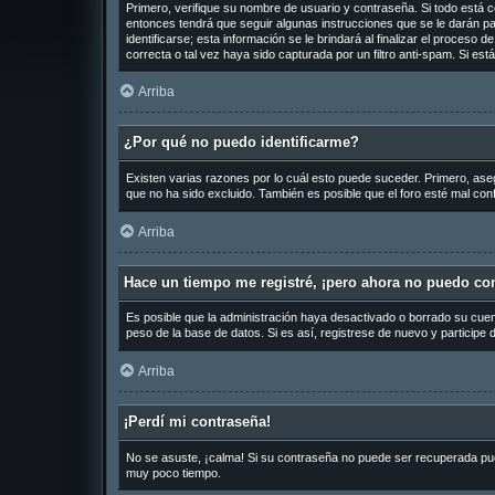
Primero, verifique su nombre de usuario y contraseña. Si todo está c
entonces tendrá que seguir algunas instrucciones que se le darán pa
identificarse; esta información se le brindará al finalizar el proceso 
correcta o tal vez haya sido capturada por un filtro anti-spam. Si es
Arriba
¿Por qué no puedo identificarme?
Existen varias razones por lo cuál esto puede suceder. Primero, as
que no ha sido excluido. También es posible que el foro esté mal conf
Arriba
Hace un tiempo me registré, ¡pero ahora no puedo co
Es posible que la administración haya desactivado o borrado su cue
peso de la base de datos. Si es así, registrese de nuevo y participe 
Arriba
¡Perdí mi contraseña!
No se asuste, ¡calma! Si su contraseña no puede ser recuperada puede
muy poco tiempo.