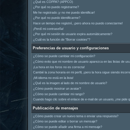
¿Qué es COPPA? (APPCO)
¿Por qué no puedo registrarme?
Me he registrado ¡y no me puedo identificar!
¿Por qué no puedo identificarme?
Hace un tiempo me registré, ¡pero ahora no puedo conectarme!
¡Perdí mi contraseña!
¿Por qué mi sesión de usuario expira automáticamente?
¿Cuál es la función de "Borrar cookies"?
Preferencias de usuario y configuraciones
¿Cómo se puede cambiar mi configuración?
¿Cómo evito que mi nombre de usuario aparezca en las listas de us
¡La hora en los foros no es correcta!
Cambié la zona horaria en mi perfil, ¡pero la hora sigue siendo incorr
¡Mi idioma no está en la lista!
¿Qué es la imagen al lado de mi nombre de usuario?
¿Cómo puedo mostrar un avatar?
¿Cómo se puede cambiar mi rango?
Cuando hago clic sobre el enlace de e-mail de un usuario, ¡me pide q
Publicación de mensajes
¿Cómo puedo crear un nuevo tema o enviar una respuesta?
¿Cómo se puede editar o borrar un mensaje?
¿Cómo se puede añadir una firma a mi mensaje?