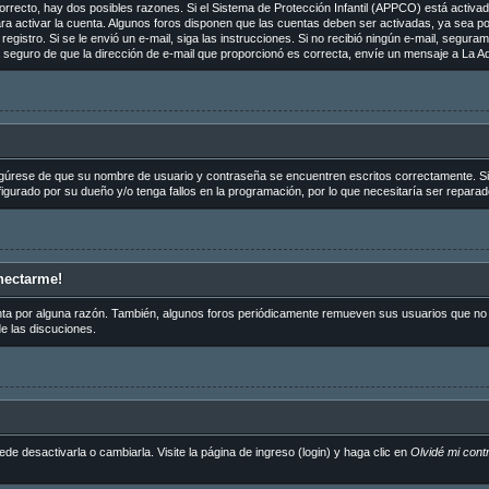
orrecto, hay dos posibles razones. Si el Sistema de Protección Infantil (APPCO) está activado
ra activar la cuenta. Algunos foros disponen que las cuentas deben ser activadas, ya sea p
de registro. Si se le envió un e-mail, siga las instrucciones. Si no recibió ningún e-mail, segu
tá seguro de que la dirección de e-mail que proporcionó es correcta, envíe un mensaje a La Ad
egúrese de que su nombre de usuario y contraseña se encuentren escritos correctamente. S
igurado por su dueño y/o tenga fallos en la programación, por lo que necesitaría ser reparad
nectarme!
nta por alguna razón. También, algunos foros periódicamente remueven sus usuarios que no p
de las discuciones.
 desactivarla o cambiarla. Visite la página de ingreso (login) y haga clic en
Olvidé mi cont