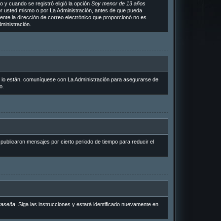
 y cuando se registró eligió la opción
Soy menor de 13 años
or usted mismo o por La Administración, antes de que pueda
ramente la dirección de correo electrónico que proporcionó no es
ministración.
i lo están, comuníquese con La Administración para asegurarse de
o.
ublicaron mensajes por cierto periodo de tiempo para reducir el
raseña
. Siga las instrucciones y estará identificado nuevamente en