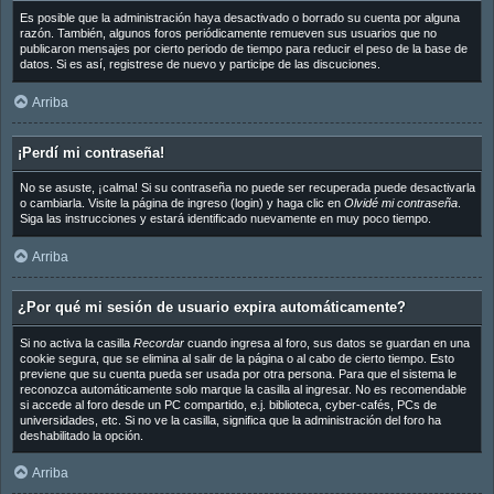
Es posible que la administración haya desactivado o borrado su cuenta por alguna
razón. También, algunos foros periódicamente remueven sus usuarios que no
publicaron mensajes por cierto periodo de tiempo para reducir el peso de la base de
datos. Si es así, registrese de nuevo y participe de las discuciones.
Arriba
¡Perdí mi contraseña!
No se asuste, ¡calma! Si su contraseña no puede ser recuperada puede desactivarla
o cambiarla. Visite la página de ingreso (login) y haga clic en
Olvidé mi contraseña
.
Siga las instrucciones y estará identificado nuevamente en muy poco tiempo.
Arriba
¿Por qué mi sesión de usuario expira automáticamente?
Si no activa la casilla
Recordar
cuando ingresa al foro, sus datos se guardan en una
cookie segura, que se elimina al salir de la página o al cabo de cierto tiempo. Esto
previene que su cuenta pueda ser usada por otra persona. Para que el sistema le
reconozca automáticamente solo marque la casilla al ingresar. No es recomendable
si accede al foro desde un PC compartido, e.j. biblioteca, cyber-cafés, PCs de
universidades, etc. Si no ve la casilla, significa que la administración del foro ha
deshabilitado la opción.
Arriba