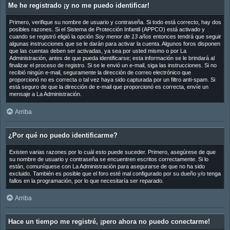
Me he registrado ¡y no me puedo identificar!
Primero, verifique su nombre de usuario y contraseña. Si todo está correcto, hay dos
posibles razones. Si el Sistema de Protección Infantil (APPCO) está activado y
cuando se registró eligió la opción
Soy menor de 13 años
entonces tendrá que seguir
algunas instrucciones que se le darán para activar la cuenta. Algunos foros disponen
que las cuentas deben ser activadas, ya sea por usted mismo o por La
Administración, antes de que pueda identificarse; esta información se le brindará al
finalizar el proceso de registro. Si se le envió un e-mail, siga las instrucciones. Si no
recibió ningún e-mail, seguramente la dirección de correo electrónico que
proporcionó no es correcta o tal vez haya sido capturada por un filtro anti-spam. Si
está seguro de que la dirección de e-mail que proporcionó es correcta, envíe un
mensaje a La Administración.
Arriba
¿Por qué no puedo identificarme?
Existen varias razones por lo cuál esto puede suceder. Primero, asegúrese de que
su nombre de usuario y contraseña se encuentren escritos correctamente. Si lo
están, comuníquese con La Administración para asegurarse de que no ha sido
excluido. También es posible que el foro esté mal configurado por su dueño y/o tenga
fallos en la programación, por lo que necesitaría ser reparado.
Arriba
Hace un tiempo me registré, ¡pero ahora no puedo conectarme!