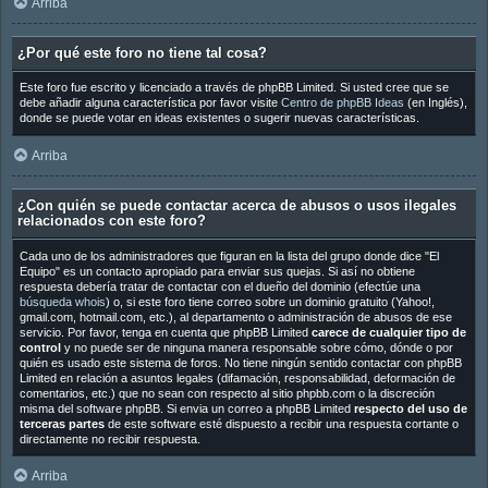
Arriba
¿Por qué este foro no tiene tal cosa?
Este foro fue escrito y licenciado a través de phpBB Limited. Si usted cree que se
debe añadir alguna característica por favor visite
Centro de phpBB Ideas
(en Inglés),
donde se puede votar en ideas existentes o sugerir nuevas características.
Arriba
¿Con quién se puede contactar acerca de abusos o usos ilegales
relacionados con este foro?
Cada uno de los administradores que figuran en la lista del grupo donde dice "El
Equipo" es un contacto apropiado para enviar sus quejas. Si así no obtiene
respuesta debería tratar de contactar con el dueño del dominio (efectúe una
búsqueda whois
) o, si este foro tiene correo sobre un dominio gratuito (Yahoo!,
gmail.com, hotmail.com, etc.), al departamento o administración de abusos de ese
servicio. Por favor, tenga en cuenta que phpBB Limited
carece de cualquier tipo de
control
y no puede ser de ninguna manera responsable sobre cómo, dónde o por
quién es usado este sistema de foros. No tiene ningún sentido contactar con phpBB
Limited en relación a asuntos legales (difamación, responsabilidad, deformación de
comentarios, etc.) que no sean con respecto al sitio phpbb.com o la discreción
misma del software phpBB. Si envia un correo a phpBB Limited
respecto del uso de
terceras partes
de este software esté dispuesto a recibir una respuesta cortante o
directamente no recibir respuesta.
Arriba