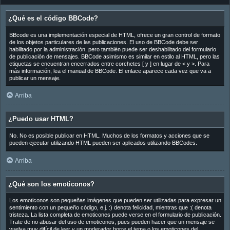
¿Qué es el código BBCode?
BBcode es una implementación especial de HTML, ofrece un gran control de formato
de los objetos particulares de las publicaciones. El uso de BBCode debe ser
habilitado por la administración, pero también puede ser deshabilitado del formulario
de publicación de mensajes. BBCode asimismo es similar en estilo al HTML, pero las
etiquetas se encuentran encerrados entre corchetes [ y ] en lugar de < y >. Para
más información, lea el manual de BBCode. El enlace aparece cada vez que va a
publicar un mensaje.
Arriba
¿Puedo usar HTML?
No. No es posible publicar en HTML. Muchos de los formatos y acciones que se
pueden ejecutar utilizando HTML pueden ser aplicados utilizando BBCodes.
Arriba
¿Qué son los emoticonos?
Los emoticonos son pequeñas imágenes que pueden ser utilizadas para expresar un
sentimiento con un pequeño código, e.j. :) denota felicidad, mientras que :( denota
tristeza. La lista completa de emoticones puede verse en el formulario de publicación.
Trate de no abusar del uso de emoticonos, pues pueden hacer que un mensaje se
vuelva muy difícil de leer y un moderador borre el tema o los emoticones del