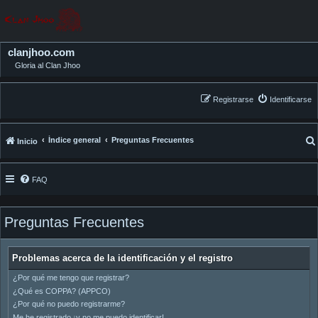
clanjhoo.com
Gloria al Clan Jhoo
Registrarse
Identificarse
Índice general
Preguntas Frecuentes
Inicio
FAQ
Preguntas Frecuentes
Problemas acerca de la identificación y el registro
¿Por qué me tengo que registrar?
¿Qué es COPPA? (APPCO)
¿Por qué no puedo registrarme?
Me he registrado ¡y no me puedo identificar!