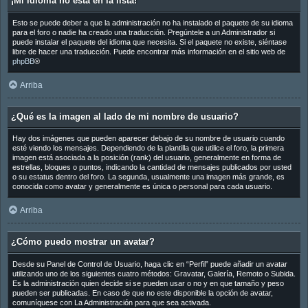
¡Mi idioma no está en la lista!
Esto se puede deber a que la administración no ha instalado el paquete de su idioma
para el foro o nadie ha creado una traducción. Pregúntele a un Administrador si
puede instalar el paquete del idioma que necesita. Si el paquete no existe, siéntase
libre de hacer una traducción. Puede encontrar más información en el sitio web de
phpBB
®
Arriba
¿Qué es la imagen al lado de mi nombre de usuario?
Hay dos imágenes que pueden aparecer debajo de su nombre de usuario cuando
esté viendo los mensajes. Dependiendo de la plantilla que utilice el foro, la primera
imagen está asociada a la posición (rank) del usuario, generalmente en forma de
estrellas, bloques o puntos, indicando la cantidad de mensajes publicados por usted
o su estatus dentro del foro. La segunda, usualmente una imagen más grande, es
conocida como avatar y generalmente es única o personal para cada usuario.
Arriba
¿Cómo puedo mostrar un avatar?
Desde su Panel de Control de Usuario, haga clic en “Perfil” puede añadir un avatar
utilizando uno de los siguientes cuatro métodos: Gravatar, Galería, Remoto o Subida.
Es la administración quien decide si se pueden usar o no y en que tamaño y peso
pueden ser publicadas. En caso de que no este disponible la opción de avatar,
comuníquese con La Administración para que sea activada.