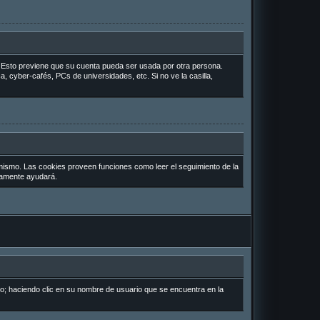
o. Esto previene que su cuenta pueda ser usada por otra persona.
, cyber-cafés, PCs de universidades, etc. Si no ve la casilla,
 mismo. Las cookies proveen funciones como leer el seguimiento de la
uramente ayudará.
io; haciendo clic en su nombre de usuario que se encuentra en la