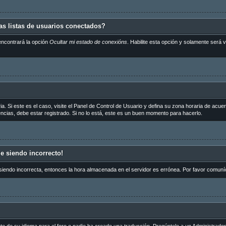
s listas de usuarios conectados?
encontrará la opción
Ocultar mi estado de conexións
. Habilite esta opción y solamente será
a. Si este es el caso, visite el Panel de Control de Usuario y defina su zona horaria de acue
cias, debe estar registrado. Si no lo está, este es un buen momento para hacerlo.
ue siendo incorrecto!
 siendo incorrecta, entonces la hora almacenada en el servidor es errónea. Por favor comuní