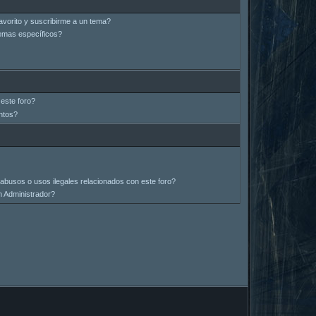
avorito y suscribirme a un tema?
emas específicos?
este foro?
ntos?
abusos o usos ilegales relacionados con este foro?
 Administrador?