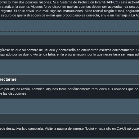
orrecto, hay dos posibles razones. Si el Sistema de Protección Infantil (APPCO) está activado
ra activar la cuenta. Algunos foros disponen que las cuentas deben ser activadas, ya sea p
de registro. Si se le envió un e-mail, siga las instrucciones. Si no recibió ningún e-mail, segu
tá seguro de que la dirección de e-mail que proporcionó es correcta, envíe un mensaje a La Ad
egúrese de que su nombre de usuario y contraseña se encuentren escritos correctamente. S
igurado por su dueño y/o tenga fallos en la programación, por lo que necesitaría ser reparad
nectarme!
nta por alguna razón. También, algunos foros periódicamente remueven sus usuarios que no p
de las discuciones.
 desactivarla o cambiarla. Visite la página de ingreso (login) y haga clic en
Olvidé mi cont