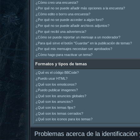
¿Cómo creo una encuesta?
¿Por qué no se puede añadir más opciones a la encuesta?
¿Cómo edito o borro una encuesta?
¿Por qué no se puede acceder a algún foro?
¿Por qué no se puede añadir archivos adjuntos?
¿Por qué recibí una advertencia?
¿Cómo se puede reportar un mensaje a un moderador?
¿Para qué sirve el botón "Guardar" en la publicación de temas?
¿Por qué mis mensajes necesitan ser aprobados?
¿Cómo hago para reactivar un tema?
Formatos y tipos de temas
¿Qué es el código BBCode?
¿Puedo usar HTML?
¿Qué son los emoticonos?
¿Puedo publicar imagenes?
¿Qué son los anuncios globales?
¿Qué son los anuncios?
¿Qué son los temas fijos?
¿Qué son los temas cerrados?
¿Qué son los iconos para los temas?
Problemas acerca de la identificación y