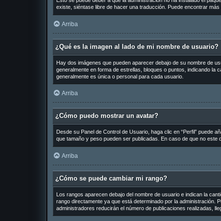
Esto se puede deber a que la administración no ha instalado el paquet
existe, siéntase libre de hacer una traducción. Puede encontrar más 
Arriba
¿Qué es la imagen al lado de mi nombre de usuario?
Hay dos imágenes que pueden aparecer debajo de su nombre de usuario
generalmente en forma de estrellas, bloques o puntos, indicando la
generalmente es única o personal para cada usuario.
Arriba
¿Cómo puedo mostrar un avatar?
Desde su Panel de Control de Usuario, haga clic en “Perfil” puede añ
que tamaño y peso pueden ser publicadas. En caso de que no este di
Arriba
¿Cómo se puede cambiar mi rango?
Los rangos aparecen debajo del nombre de usuario e indican la cantid
rango directamente ya que está determinado por la administración. Po
administradores reducirán el número de publicaciones realizadas, ll