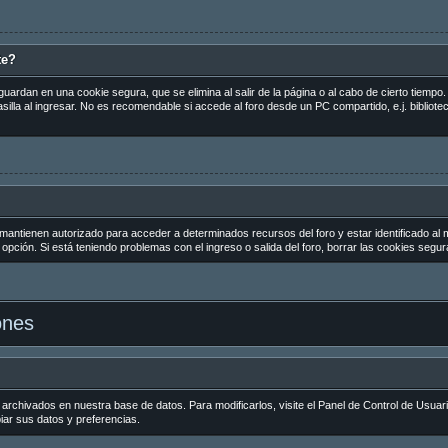
te?
guardan en una cookie segura, que se elimina al salir de la página o al cabo de cierto tiemp
la al ingresar. No es recomendable si accede al foro desde un PC compartido, e.j. biblioteca
 mantienen autorizado para acceder a determinados recursos del foro y estar identificado al
la opción. Si está teniendo problemas con el ingreso o salida del foro, borrar las cookies seg
ones
 archivados en nuestra base de datos. Para modificarlos, visite el Panel de Control de Usuar
biar sus datos y preferencias.