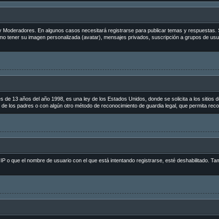
s y Moderadores. En algunos casos necesitará registrarse para publicar temas y respuestas. 
como tener su imagen personalizada (avatar), mensajes privados, suscripción a grupos de us
 13 años del año 1998, es una ley de los Estados Unidos, donde se solicita a los sitios de 
to de los padres o con algún otro método de reconocimiento de guardia legal, que permita reco
 IP o que el nombre de usuario con el que está intentando registrarse, esté deshabilitado. Ta