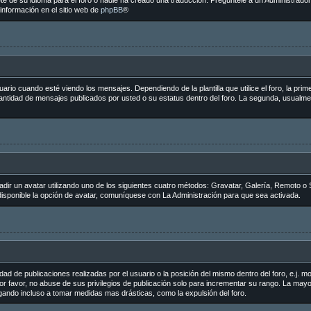
e de su idioma para el foro o nadie ha creado una traducción. Pregúntele a un Administrador 
información en el sitio web de
phpBB
®
 cuando esté viendo los mensajes. Dependiendo de la plantilla que utilice el foro, la primer
 cantidad de mensajes publicados por usted o su estatus dentro del foro. La segunda, usua
adir un avatar utilizando uno de los siguientes cuatro métodos: Gravatar, Galería, Remoto o 
sponible la opción de avatar, comuníquese con La Administración para que sea activada.
ad de publicaciones realizadas por el usuario o la posición del mismo dentro del foro, e.j.
r favor, no abuse de sus privilegios de publicación solo para incrementar su rango. La mayo
egando incluso a tomar medidas mas drásticas, como la expulsión del foro.