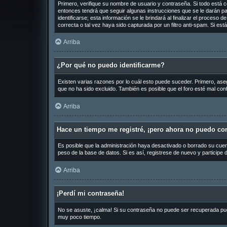
Primero, verifique su nombre de usuario y contraseña. Si todo está c
entonces tendrá que seguir algunas instrucciones que se le darán pa
identificarse; esta información se le brindará al finalizar el proceso 
correcta o tal vez haya sido capturada por un filtro anti-spam. Si es
Arriba
¿Por qué no puedo identificarme?
Existen varias razones por lo cuál esto puede suceder. Primero, as
que no ha sido excluido. También es posible que el foro esté mal conf
Arriba
Hace un tiempo me registré, ¡pero ahora no puedo co
Es posible que la administración haya desactivado o borrado su cue
peso de la base de datos. Si es así, registrese de nuevo y participe 
Arriba
¡Perdí mi contraseña!
No se asuste, ¡calma! Si su contraseña no puede ser recuperada puede
muy poco tiempo.