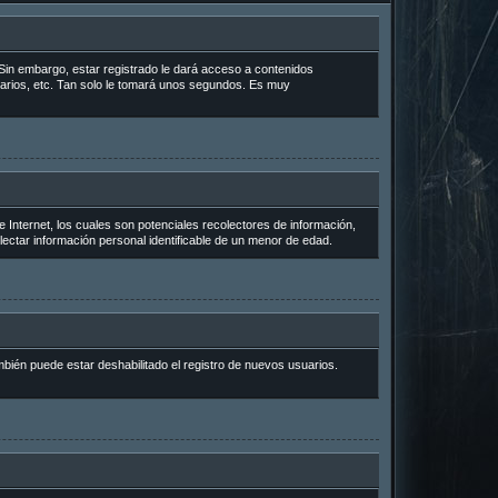
Sin embargo, estar registrado le dará acceso a contenidos
uarios, etc. Tan solo le tomará unos segundos. Es muy
Internet, los cuales son potenciales recolectores de información,
lectar información personal identificable de un menor de edad.
mbién puede estar deshabilitado el registro de nuevos usuarios.