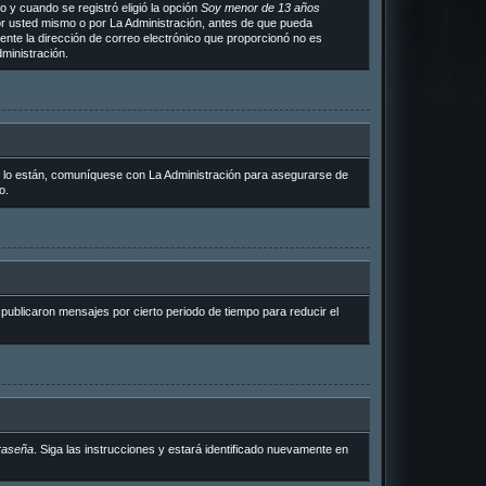
 y cuando se registró eligió la opción
Soy menor de 13 años
or usted mismo o por La Administración, antes de que pueda
ramente la dirección de correo electrónico que proporcionó no es
ministración.
i lo están, comuníquese con La Administración para asegurarse de
o.
ublicaron mensajes por cierto periodo de tiempo para reducir el
raseña
. Siga las instrucciones y estará identificado nuevamente en