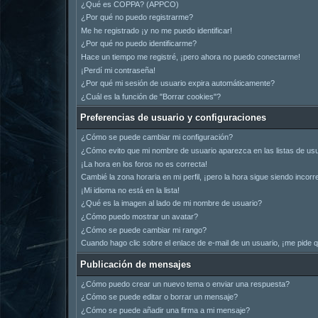
¿Qué es COPPA? (APPCO)
¿Por qué no puedo registrarme?
Me he registrado ¡y no me puedo identificar!
¿Por qué no puedo identificarme?
Hace un tiempo me registré, ¡pero ahora no puedo conectarme!
¡Perdí mi contraseña!
¿Por qué mi sesión de usuario expira automáticamente?
¿Cuál es la función de "Borrar cookies"?
Preferencias de usuario y configuraciones
¿Cómo se puede cambiar mi configuración?
¿Cómo evito que mi nombre de usuario aparezca en las listas de us
¡La hora en los foros no es correcta!
Cambié la zona horaria en mi perfil, ¡pero la hora sigue siendo incorr
¡Mi idioma no está en la lista!
¿Qué es la imagen al lado de mi nombre de usuario?
¿Cómo puedo mostrar un avatar?
¿Cómo se puede cambiar mi rango?
Cuando hago clic sobre el enlace de e-mail de un usuario, ¡me pide q
Publicación de mensajes
¿Cómo puedo crear un nuevo tema o enviar una respuesta?
¿Cómo se puede editar o borrar un mensaje?
¿Cómo se puede añadir una firma a mi mensaje?