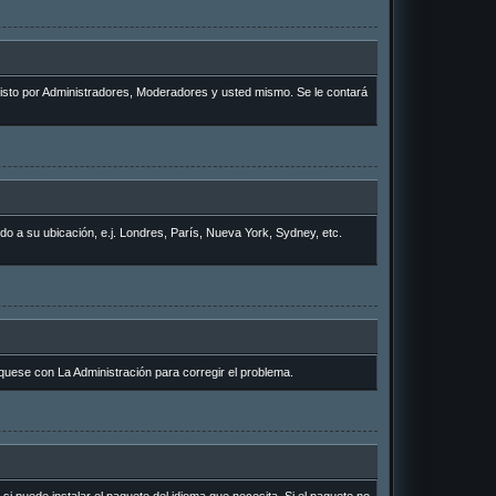
 visto por Administradores, Moderadores y usted mismo. Se le contará
rdo a su ubicación, e.j. Londres, París, Nueva York, Sydney, etc.
quese con La Administración para corregir el problema.