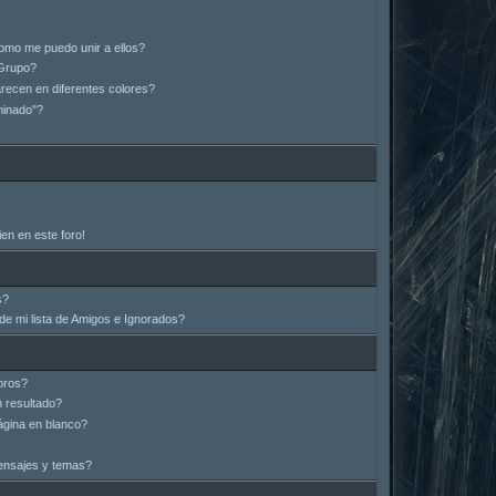
omo me puedo unir a ellos?
Grupo?
ecen en diferentes colores?
minado"?
en en este foro!
s?
e mi lista de Amigos e Ignorados?
oros?
 resultado?
gina en blanco?
ensajes y temas?