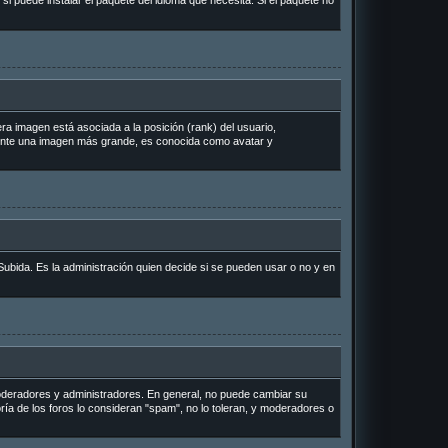
si puede instalar el paquete del idioma que necesita. Si el paquete no
a imagen está asociada a la posición (rank) del usuario,
lmente una imagen más grande, es conocida como avatar y
Subida. Es la administración quien decide si se pueden usar o no y en
 moderadores y administradores. En general, no puede cambiar su
ría de los foros lo consideran "spam", no lo toleran, y moderadores o